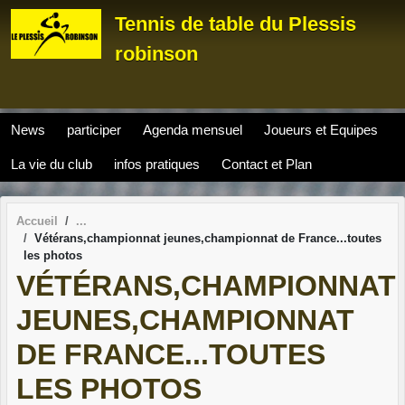
Panneau de gestion des cookies
Tennis de table du Plessis
robinson
News
participer
Agenda mensuel
Joueurs et Equipes
La vie du club
infos pratiques
Contact et Plan
Accueil
Vétérans,championnat jeunes,championnat de France...toutes
les photos
VÉTÉRANS,CHAMPIONNAT
JEUNES,CHAMPIONNAT
DE FRANCE...TOUTES
LES PHOTOS