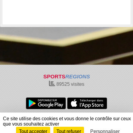
SPORTS
REGIONS
89525
visites
Charte cookies
Gestion des cookies
Ce site utilise des cookies et vous donne le contrôle sur ceux
Informations légales
Signaler un contenu inapproprié
que vous souhaitez activer
Tout accepter
Tout refuser
Personnaliser
Envie de participer ?
Connexion