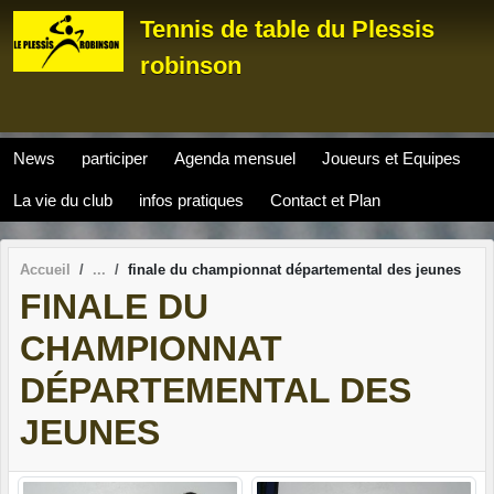
Panneau de gestion des cookies
Tennis de table du Plessis
robinson
News
participer
Agenda mensuel
Joueurs et Equipes
La vie du club
infos pratiques
Contact et Plan
Accueil
finale du championnat départemental des jeunes
FINALE DU
CHAMPIONNAT
DÉPARTEMENTAL DES
JEUNES