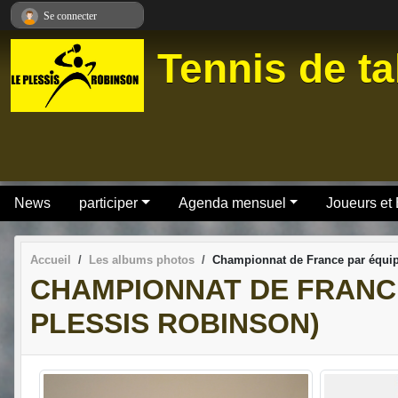
Panneau de gestion des cookies
Se connecter
Tennis de ta
News
participer
Agenda mensuel
Joueurs et
Accueil
Les albums photos
Championnat de France par équip
CHAMPIONNAT DE FRANCE
PLESSIS ROBINSON)