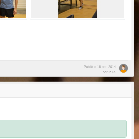
Publié le
18 oct. 2014
par
P. R.