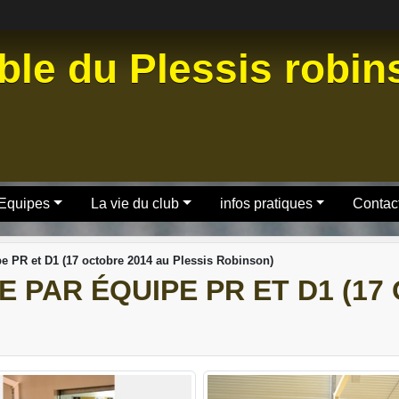
ble du Plessis robi
 Equipes
La vie du club
infos pratiques
Contact
e PR et D1 (17 octobre 2014 au Plessis Robinson)
 PAR ÉQUIPE PR ET D1 (17