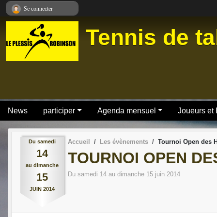
Panneau de gestion des cookies
Se connecter
Tennis de ta
News
participer
Agenda mensuel
Joueurs et
Accueil
Les évènements
Tournoi Open des H
Du
samedi
14
TOURNOI OPEN DES
au
dimanche
Du
samedi
14
au
dimanche
15
juin
2014
15
JUIN
2014