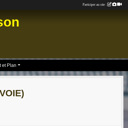
Participer au site :
nson
 et Plan
VOIE)