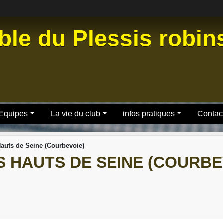
ble du Plessis robi
 Equipes
La vie du club
infos pratiques
Contact
auts de Seine (Courbevoie)
 HAUTS DE SEINE (COURBE