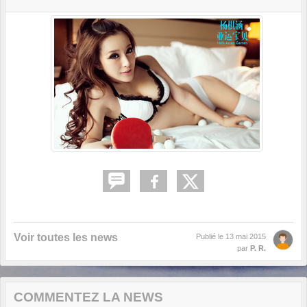
Voir toutes les news
Publié le
13 mai 2015
par
P. R.
COMMENTEZ LA NEWS