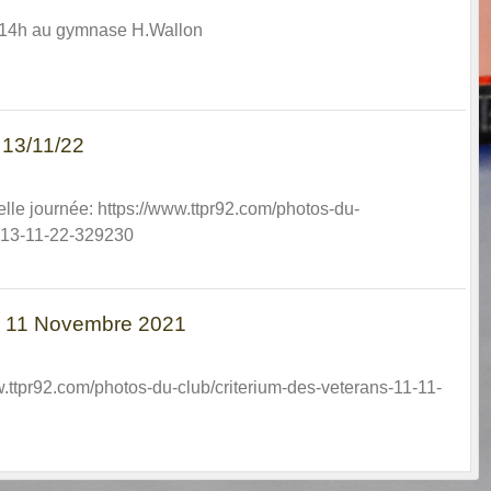
14h au gymnase H.Wallon
 13/11/22
lle journée: https://www.ttpr92.com/photos-du-
s-13-11-22-329230
ns 11 Novembre 2021
w.ttpr92.com/photos-du-club/criterium-des-veterans-11-11-