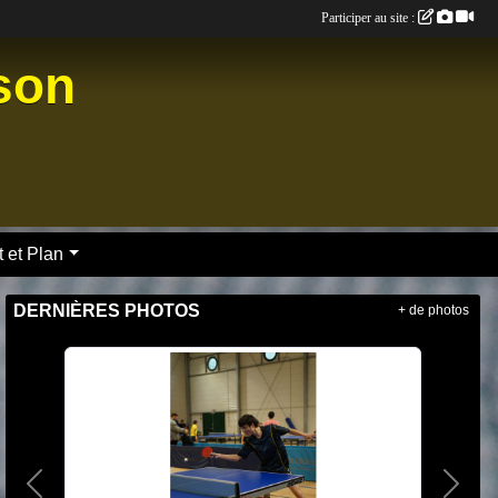
Participer au site :
nson
 et Plan
DERNIÈRES PHOTOS
+ de photos
le 13 juin à 19h45 au gymnase
Précedent
Suiva