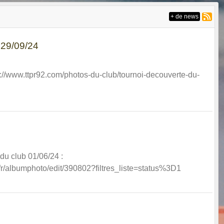
+ de news
 29/09/24
ps://www.ttpr92.com/photos-du-club/tournoi-decouverte-du-
 du club 01/06/24 :
.fr/albumphoto/edit/390802?filtres_liste=status%3D1