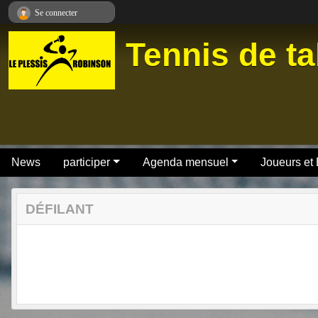
Panneau de gestion des cookies
Se connecter
Tennis de ta
News
participer
Agenda mensuel
Joueurs et
DÉFILANT