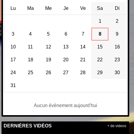
Lu
Ma
Me
Je
Ve
Sa
Di
1
2
3
4
5
6
7
8
9
10
11
12
13
14
15
16
17
18
19
20
21
22
23
24
25
26
27
28
29
30
31
Aucun évènement aujourd'hui
DERNIÈRES VIDÉOS
+ de videos