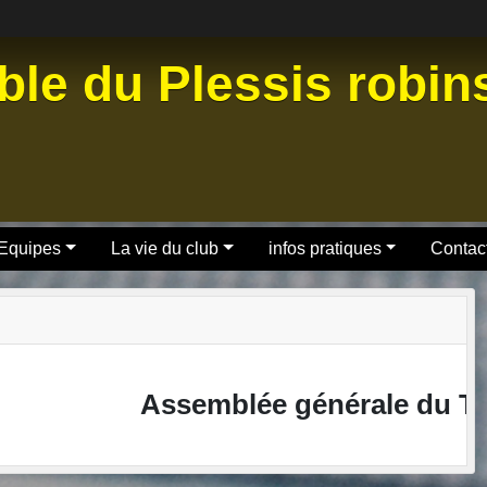
ble du Plessis robi
 Equipes
La vie du club
infos pratiques
Contact
Assemblée générale du TTPR 