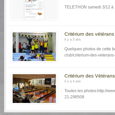
TELETHON samedi 3/12 à 
Critérium des vétérans
il y a 3 ans
Quelques photos de cette be
club/criterium-des-veteran
Critérium des Vétéra
il y a 4 ans
Toutes les photos:http://ww
21-298508